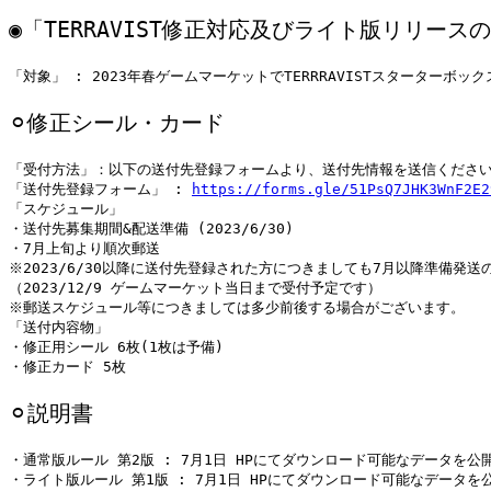
◉「TERRAVIST修正対応及びライト版リリース
「対象」 : 2023年春ゲームマーケットでTERRRAVISTスターターボッ
⚪︎修正シール・カード
「受付方法」：以下の送付先登録フォームより、送付先情報を送信ください
「送付先登録フォーム」 : 
https://forms.gle/51PsQ7JHK3WnF2E2
「スケジュール」 

・送付先募集期間&配送準備 (2023/6/30)

・7月上旬より順次郵送

※2023/6/30以降に送付先登録された方につきましても7月以降準備発送
（2023/12/9 ゲームマーケット当日まで受付予定です）

※郵送スケジュール等につきましては多少前後する場合がございます。

「送付内容物」

・修正用シール 6枚(1枚は予備)

・修正カード 5枚
⚪︎説明書
・通常版ルール 第2版 : 7月1日 HPにてダウンロード可能なデータを公開
・ライト版ルール 第1版 : 7月1日 HPにてダウンロード可能なデータを